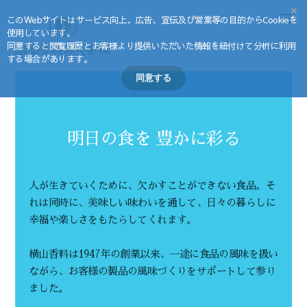
×
このWebサイトはサービス向上、広告、宣伝及び営業等の目的からCookieを
使用しています。
同意すると閲覧履歴とお客様より提供いただいた情報を紐付けて分析に利用
する場合があります。
同意する
明日の食を 豊かに彩る
人が生きていくために、欠かすことができない食品。
そ
れは同時に、美味しい味わいを通して、
日々の暮らしに
幸福や楽しさをもたらしてくれます。
横山香料は1947年の創業以来、一途に食品の風味を扱い
ながら、
お客様の製品の風味づくりをサポートして参り
ました。